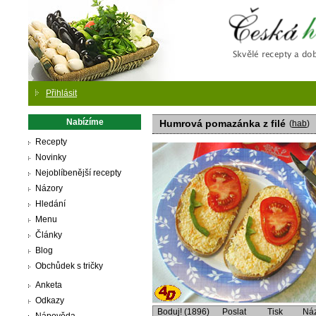
Česká
Přihlásit
Nabízíme
Humrová pomazánka z filé
(
hab
)
Recepty
Novinky
Nejoblíbenější recepty
Názory
Hledání
Menu
Články
Blog
Obchůdek s tričky
Anketa
Odkazy
Boduj! (1896)
Poslat
Tisk
Ná