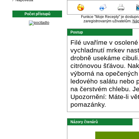
Nápověda
Počet přístupů
Funkce "Moje Recepty" je dostup
zaregistrovaným uživatelům.
Náp
Postup
Filé uvaříme v osolen
vychladnutí mrkev nast
drobně usekáme cibuli
citrónovou šťávou. Na
výborná na opečených 
ledového salátu nebo p
na čerstvém chlebu. Je 
Upozornění: Máte-li vět
pomazánky.
Názory čtenárů