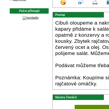
Nápověda
Počet přístupů
Postup
Cibuli oloupeme a nakrá
kapary přidáme k sal
opatrně z konzervy a r
kousky. Zbytek rajčat
červený ocet a olej. 
polijeme salát. Můžeme
Podávat můžeme třeba
Poznámka: Koupíme si 
rajčatové omáčky.
Názory čtenárů