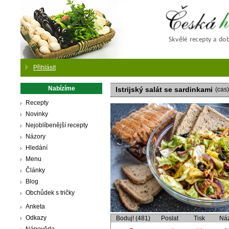
Česká
Přihlásit
Nabízíme
Istrijský salát se sardinkami
(cas)
Recepty
Novinky
Nejoblíbenější recepty
Názory
Hledání
Menu
Články
Blog
Obchůdek s tričky
Anketa
Odkazy
Boduj! (481)
Poslat
Tisk
Ná