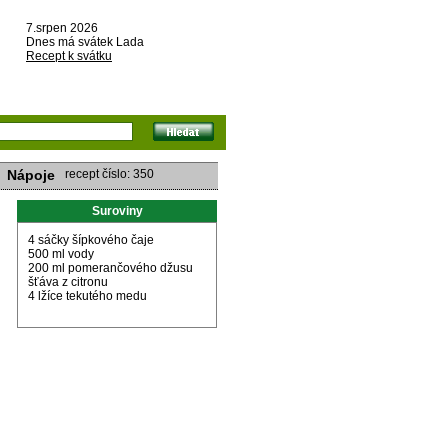
7.srpen 2026
Dnes má svátek Lada
Recept k svátku
Nápoje
recept číslo: 350
Suroviny
4 sáčky šípkového čaje
500 ml vody
200 ml pomerančového džusu
šťáva z citronu
4 lžíce tekutého medu