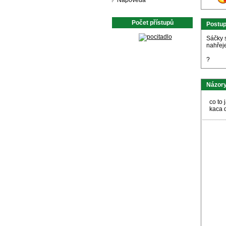
Nápověda
Počet přístupů
Postu
Sáčky 
nahřej
?
Názory
co to 
kaca 