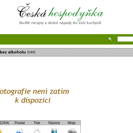
Česká hospodyňka
bez alkoholu
(cas)
(2269)
Poslat
Tisk
Názory
Moje