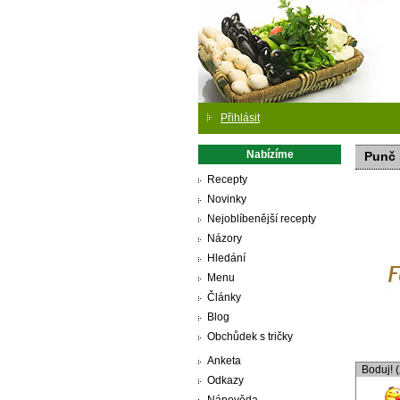
Přihlásit
Nabízíme
Punč 
Recepty
Novinky
Nejoblíbenější recepty
Názory
Hledání
Menu
Články
Blog
Obchůdek s tričky
Anketa
Boduj! 
Odkazy