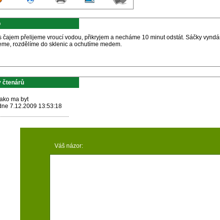
p
s čajem přelijeme vroucí vodou, přikryjem a necháme 10 minut odstát. Sáčky vyndá
eme, rozdělíme do sklenic a ochutíme medem.
 čtenárů
jako ma byt
dne 7.12.2009 13:53:18
Váš názor: