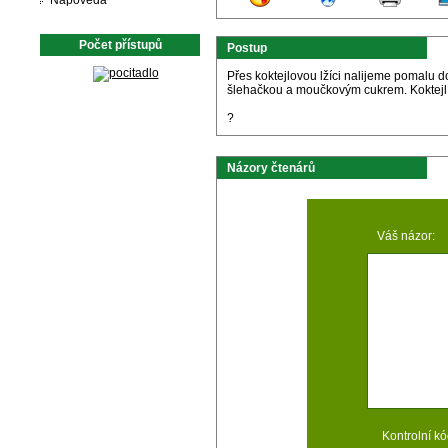
Nápověda
Počet přístupů
Postup
Přes koktejlovou lžíci nalijeme pomalu 
šlehačkou a moučkovým cukrem. Koktejl 
?
Názory čtenárů
Váš názor:
Kontrolní kó