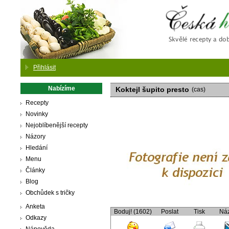
Česká
Přihlásit
Nabízíme
Koktejl šupito presto
(cas)
Recepty
Novinky
Nejoblíbenější recepty
Názory
Hledání
Menu
Články
Blog
Obchůdek s tričky
Anketa
Boduj! (1602)
Poslat
Tisk
Ná
Odkazy