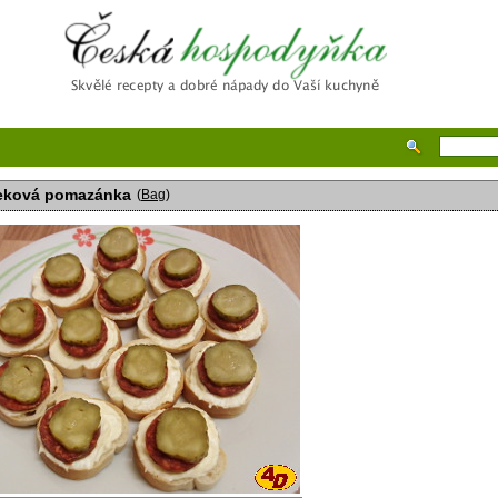
Česká hospodyňka
eková pomazánka
(
Bag
)