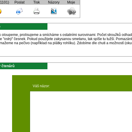
(1101)
Poslat
Tisk
Názory
Moje
p
 oloupeme, prolisujeme a smícháme s ostatními surovinami. Počet stroužků odhadně
e "ostrý" česnek. Pokud použijete zakysanou smetanu, tak spíše tu tužší. Pomazán
ažeme na pečivo (například na plátky rohlíku). Zdobíme dle chuti a možností (oku
 čtenárů
Váš názor: