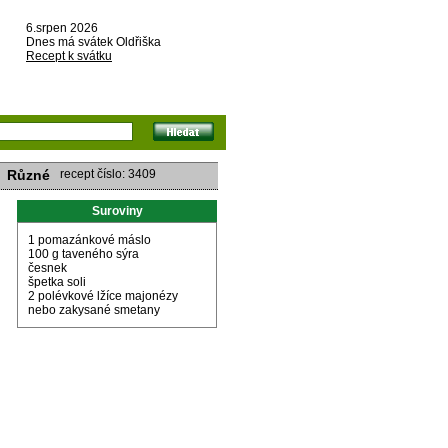
6.srpen 2026
Dnes má svátek Oldřiška
Recept k svátku
Různé
recept číslo: 3409
Suroviny
1 pomazánkové máslo
100 g taveného sýra
česnek
špetka soli
2 polévkové lžíce majonézy
nebo zakysané smetany