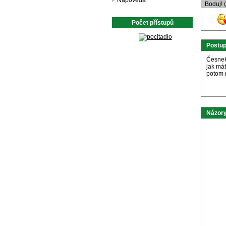
Nápověda
Boduj! 
Počet přístupů
Postu
Česnek
jak mát
potom m
Názory