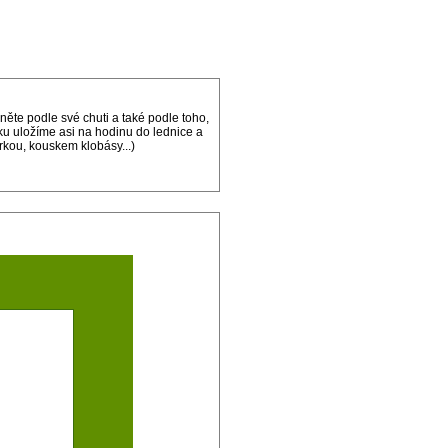
te podle své chuti a také podle toho,
ku uložíme asi na hodinu do lednice a
rkou, kouskem klobásy...)