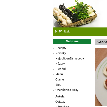
Přihlásit
Nabízíme
Česn
Recepty
Novinky
Nejoblíbenější recepty
Názory
Hledání
Menu
Články
Blog
Obchůdek s tričky
Anketa
Odkazy