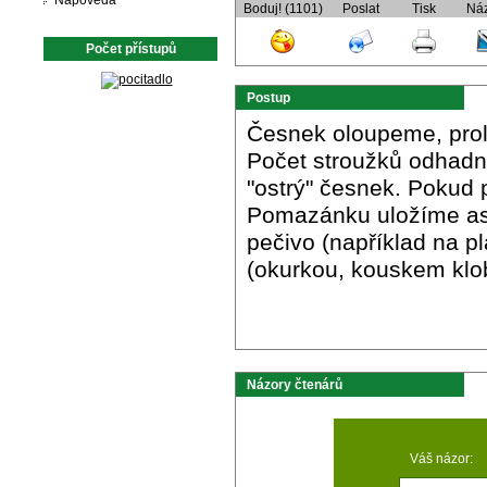
Nápověda
Boduj! (1101)
Poslat
Tisk
Ná
Počet přístupů
Postup
Česnek oloupeme, prol
Počet stroužků odhadně
"ostrý" česnek. Pokud 
Pomazánku uložíme as
pečivo (například na pl
(okurkou, kouskem klob
Názory čtenárů
Váš názor: