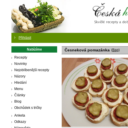
Česká
Přihlásit
Nabízíme
Česneková pomazánka
(
Bag
)
Recepty
Novinky
Nejoblíbenější recepty
Názory
Hledání
Menu
Články
Blog
Obchůdek s tričky
Anketa
Odkazy