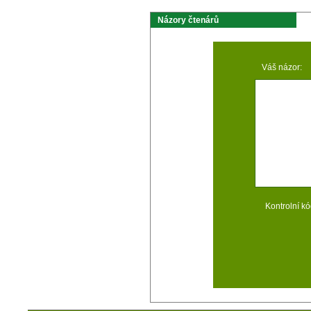
Názory čtenárů
Váš názor:
Kontrolní kó