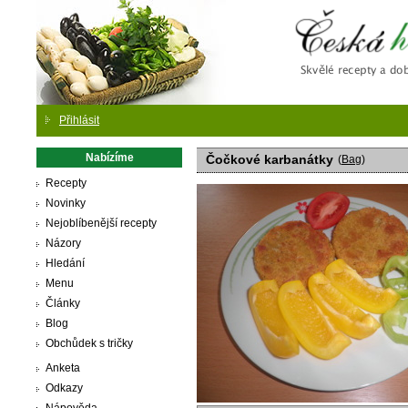
Česká
Přihlásit
Nabízíme
Čočkové karbanátky
(
Bag
)
Recepty
Novinky
Nejoblíbenější recepty
Názory
Hledání
Menu
Články
Blog
Obchůdek s tričky
Anketa
Odkazy