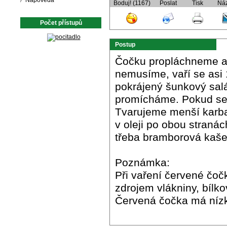
Nápověda
Boduj! (1167)
Poslat
Tisk
Ná
Počet přístupů
Postup
Čočku propláchneme a 
nemusíme, vaří se asi
pokrájený šunkový salá
promícháme. Pokud se
Tvarujeme menší karb
v oleji po obou straná
třeba bramborová kaše
Poznámka:
Při vaření červené čoč
zdrojem vlákniny, bílko
Červená čočka má nízk