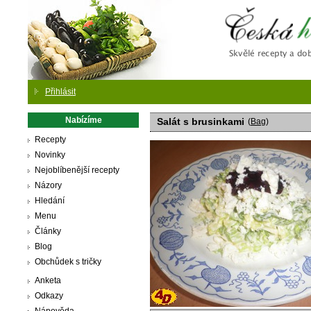
Česká
Přihlásit
Nabízíme
Salát s brusinkami
(
Bag
)
Recepty
Novinky
Nejoblíbenější recepty
Názory
Hledání
Menu
Články
Blog
Obchůdek s tričky
Anketa
Odkazy