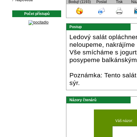
Nápověda
Boduj! (1193)
Poslat
Tisk
Ná
Počet přístupů
Postup
Ledový salát opláchne
neloupeme, nakrájíme 
Vše smícháme s jogurte
posypeme balkánským 
Poznámka: Tento salát
sýr.
Názory čtenárů
Váš názor: