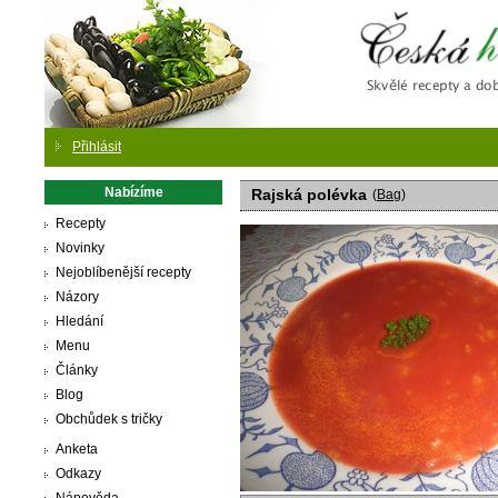
Česká
Přihlásit
Nabízíme
Rajská polévka
(
Bag
)
Recepty
Novinky
Nejoblíbenější recepty
Názory
Hledání
Menu
Články
Blog
Obchůdek s tričky
Anketa
Odkazy