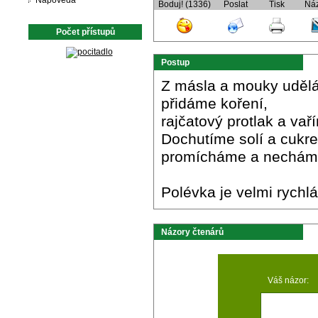
Nápověda
Boduj! (1336)
Poslat
Tisk
Ná
Počet přístupů
Postup
Z másla a mouky udělá
přidáme koření,
rajčatový protlak a vař
Dochutíme solí a cukre
promícháme a necháme
Polévka je velmi rychlá
Názory čtenárů
Váš názor: