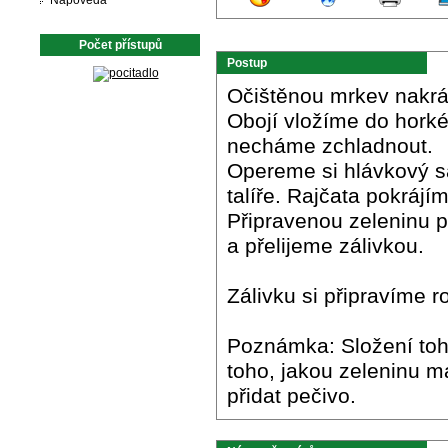
Nápověda
Počet přístupů
Postup
Očištěnou mrkev nakráj
Obojí vložíme do hork
necháme zchladnout.
Opereme si hlávkový sa
talíře. Rajčata pokráj
Připravenou zeleninu p
a přelijeme zálivkou.
Zálivku si připravíme
Poznámka: Složení to
toho, jakou zeleninu má
přidat pečivo.