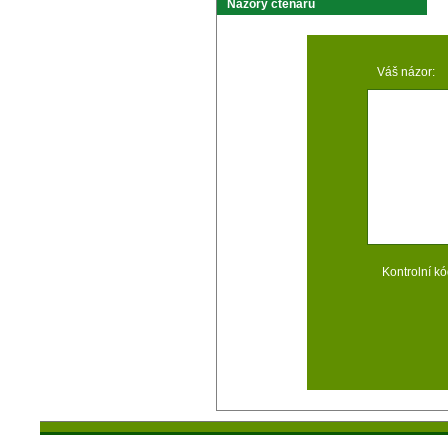
Názory čtenárů
Váš názor:
Kontrolní kó