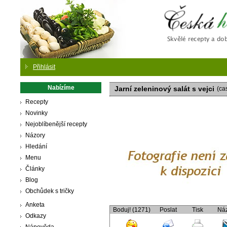
Česká
Přihlásit
Nabízíme
Jarní zeleninový salát s vejci
(ca
Recepty
Novinky
Nejoblíbenější recepty
Názory
Hledání
Menu
Články
Blog
Obchůdek s tričky
Anketa
Boduj! (1271)
Poslat
Tisk
Ná
Odkazy