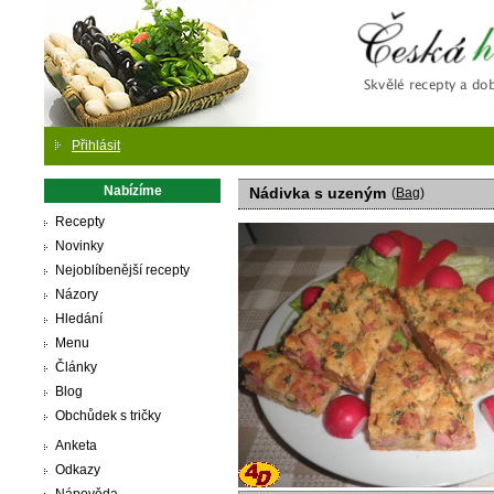
Česká
Přihlásit
Nabízíme
Nádivka s uzeným
(
Bag
)
Recepty
Novinky
Nejoblíbenější recepty
Názory
Hledání
Menu
Články
Blog
Obchůdek s tričky
Anketa
Odkazy