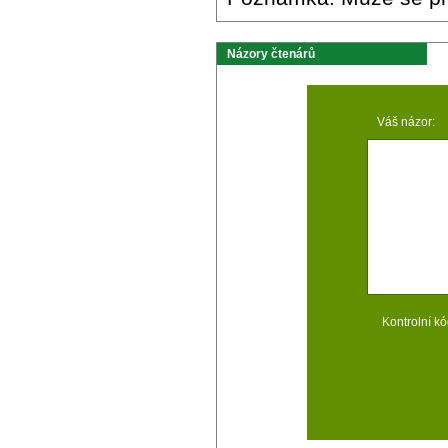
Názory čtenárů
Váš názor:
Kontrolní kó