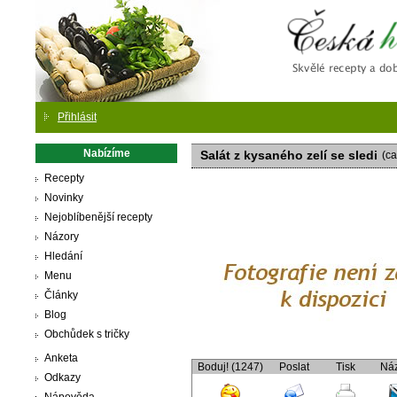
Česká
Přihlásit
Nabízíme
Salát z kysaného zelí se sledi
(ca
Recepty
Novinky
Nejoblíbenější recepty
Názory
Hledání
Menu
Články
Blog
Obchůdek s tričky
Anketa
Boduj! (1247)
Poslat
Tisk
Ná
Odkazy