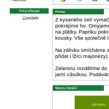
Nápověda
Počet přístupů
Postup
Z kysaného zelí vymačk
pokrájíme ho. Omyjeme 
na plátky. Papriku pokr
kousky. Vše společně 
Na zálivku smícháme z
přidat i lžíci majonézy).
Zeleninu rozdělíme do
jarní cibulkou. Podáv
Názory čtenárů
Váš názor: