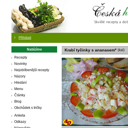
Česká
Přihlásit
Nabízíme
Krabí tyčinky s ananasem*
(kal)
Recepty
Novinky
Nejoblíbenější recepty
Názory
Hledání
Menu
Články
Blog
Obchůdek s tričky
Anketa
Odkazy