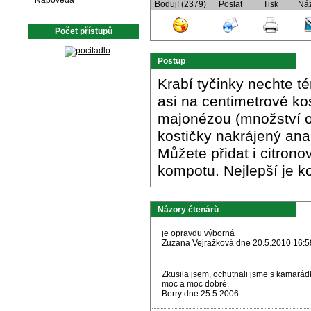
Nápověda
Boduj! (2379)
Poslat
Tisk
Ná
Počet přístupů
Postup
Krabí tyčinky nechte té
asi na centimetrové ko
majonézou (množství od
kostičky nakrájený ana
Můžete přidat i citron
kompotu. Nejlepší je k
Názory čtenárů
je opravdu výborná
Zuzana Vejražková dne 20.5.2010 16:5
Zkusila jsem, ochutnali jsme s kamarád
moc a moc dobré.
Berry dne 25.5.2006