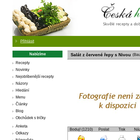
Česká
Přihlásit
Nabízíme
Salát z červené řepy s Nivou
(Bau
Recepty
Novinky
Nejoblíbenější recepty
Názory
Hledání
Menu
Články
Blog
Obchůdek s tričky
Anketa
Boduj! (1210)
Poslat
Tisk
Ná
Odkazy