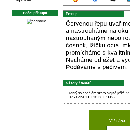
Nápověda
Počet přístupů
Postup
Červenou řepu uvaříme
a nastrouháme na oku
nastrouhaným nebo ro
česnek, lžičku octa, m
promícháme s kvalitní
Necháme odležet a vych
Podáváme s pečivem.
Názory čtenárů
Dobrý salát dělám skoro stejně ještě 
Lenka dne 21.1.2013 11:08:22
Váš názor: