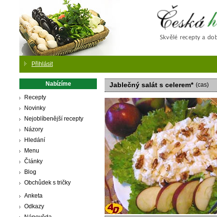
Česká
Přihlásit
Nabízíme
Jablečný salát s celerem*
(cas)
Recepty
Novinky
Nejoblíbenější recepty
Názory
Hledání
Menu
Články
Blog
Obchůdek s tričky
Anketa
Odkazy