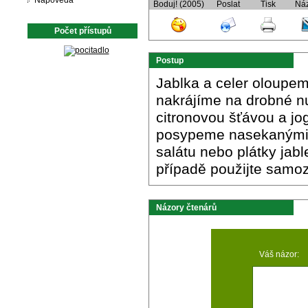
Nápověda
Boduj! (2005)
Poslat
Tisk
Ná
Počet přístupů
Postup
Jablka a celer oloupe
nakrájíme na drobné n
citronovou šťávou a jo
posypeme nasekanými o
salátu nebo plátky jabl
případě použijte samoz
Názory čtenárů
Váš názor: