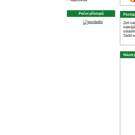
Nápověda
Počet přístupů
Postu
Zelí n
nakrájí
osladím
Salát 
Názory