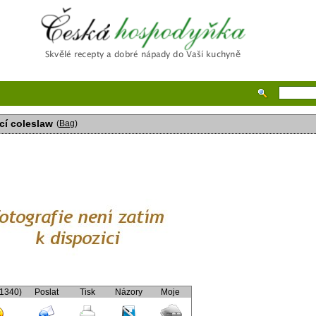
Česká hospodyňka
í coleslaw
(
Bag
)
(1340)
Poslat
Tisk
Názory
Moje