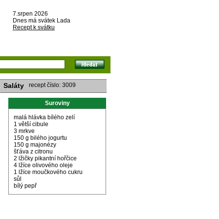
7.srpen 2026
Dnes má svátek Lada
Recept k svátku
Saláty
recept číslo: 3009
Suroviny
malá hlávka bílého zelí
1 větší cibule
3 mrkve
150 g bilého jogurtu
150 g majonézy
šťáva z citronu
2 lžičky pikantní hořčice
4 lžíce olivového oleje
1 lžíce moučkového cukru
sůl
bílý pepř