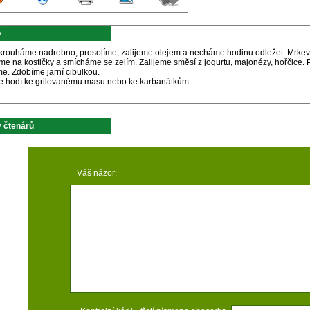
p
akrouháme nadrobno, prosolíme, zalijeme olejem a necháme hodinu odležet. Mrkev
me na kostičky a smícháme se zelím. Zalijeme směsí z jogurtu, majonézy, hořčice. 
e. Zdobíme jarní cibulkou.
se hodí ke grilovanému masu nebo ke karbanátkům.
 čtenárů
Váš názor: