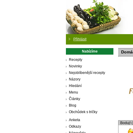
Přihlásit
Nabízíme
Domác
Recepty
Novinky
Nejoblíbenější recepty
Názory
Hledání
Menu
Články
Blog
Obchůdek s tričky
Anketa
Boduj! 
Odkazy