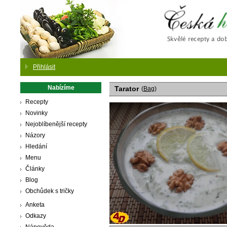
Česká
Přihlásit
Nabízíme
Tarator
(
Bag
)
Recepty
Novinky
Nejoblíbenější recepty
Názory
Hledání
Menu
Články
Blog
Obchůdek s tričky
Anketa
Odkazy