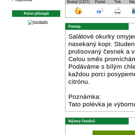
Nápověda
Boduj! (1337)
Poslat
Tisk
Ná
Počet přístupů
Postup
Salátové okurky omyje
nasekaný kopr. Studen
prolisovaný česnek a 
Celou směs promícháme
Podáváme s bílým chl
každou porci posypem
citrónu.
Poznámka:
Tato polévka je výborná
Názory čtenárů