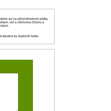
íme asi na půlcentimetrové plátky,
edem, solí a citrónovou šťávou a
istech.
á tekutina by zbytečně ředila