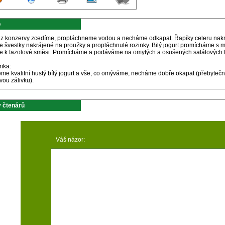
p
 z konzervy zcedíme, propláchneme vodou a necháme odkapat. Řapíky celeru nakráj
e švestky nakrájené na proužky a propláchnuté rozinky. Bilý jogurt promícháme s m
e k fazolové směsi. Promícháme a podáváme na omytých a osušených salátových l
mka:
me kvalitní hustý bílý jogurt a vše, co omýváme, necháme dobře okapat (přebytečn
vou zálivku).
 čtenárů
Váš názor: