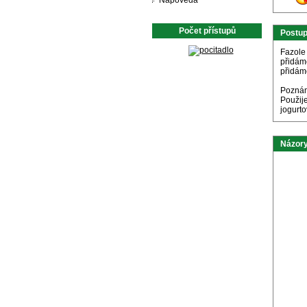
Nápověda
Počet přístupů
Postu
Fazole
přidám
přidám
Pozná
Použije
jogurto
Názory