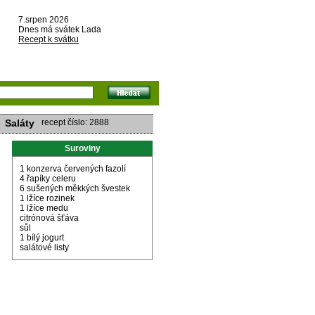
7.srpen 2026
Dnes má svátek Lada
Recept k svátku
Saláty
recept číslo: 2888
Suroviny
1 konzerva červených fazolí
4 řapíky celeru
6 sušených měkkých švestek
1 lžíce rozinek
1 lžíce medu
citrónová šťáva
sůl
1 bílý jogurt
salátové listy