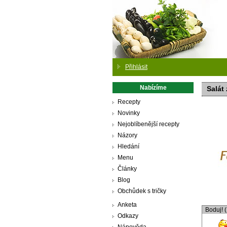
Přihlásit
Nabízíme
Salát
Recepty
Novinky
Nejoblíbenější recepty
Názory
Hledání
Menu
Články
Blog
Obchůdek s tričky
Anketa
Boduj! 
Odkazy