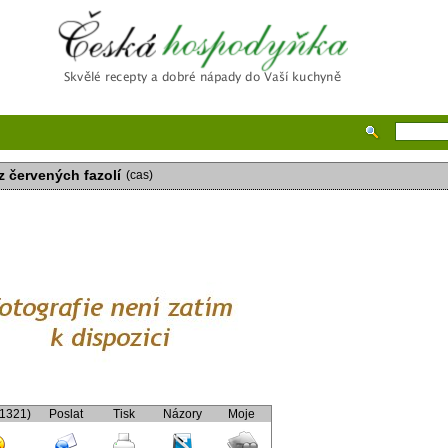
Česká hospodyňka
 z červených fazolí
(cas)
(1321)
Poslat
Tisk
Názory
Moje