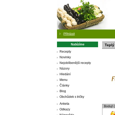
Přihlásit
Nabízíme
Teplý
Recepty
Novinky
Nejoblíbenější recepty
Názory
Hledání
Menu
Články
Blog
Obchůdek s tričky
Anketa
Boduj! 
Odkazy