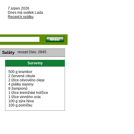
7.srpen 2026
Dnes má svátek Lada
Recept k svátku
Saláty
recept číslo: 2845
Suroviny
500 g brambor
2 červené cibule
2 lžíce olivového oleje
4 plátky slaniny
8 žampionů
1 lžíce kremžské hořčice
1 lžíce vinného octa
100 g sýra Niva
100 g polníčku