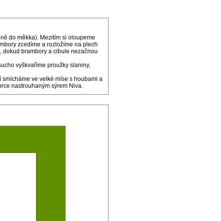
plně do měkka). Mezitím si oloupeme
ambory zcedíme a rozložíme na plech
t, dokud brambory a cibule nezačnou
asucho vyškvaříme proužky slaniny,
bulí smícháme ve velké míse s houbami a
 porce nastrouhaným sýrem Niva.