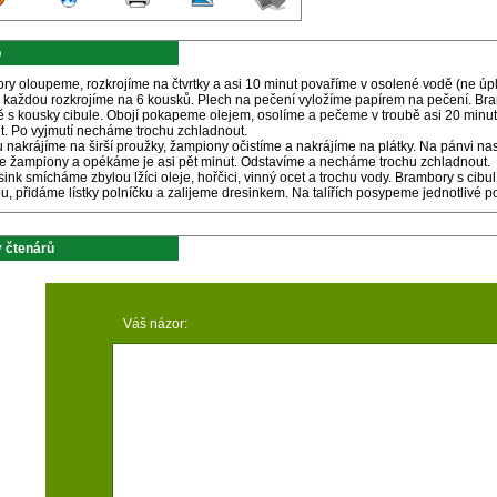
p
ry oloupeme, rozkrojíme na čtvrtky a asi 10 minut povaříme v osolené vodě (ne ú
 a každou rozkrojíme na 6 kousků. Plech na pečení vyložíme papírem na pečení. Br
vě s kousky cibule. Obojí pokapeme olejem, osolíme a pečeme v troubě asi 20 minu
ut. Po vyjmutí necháme trochu zchladnout.
 nakrájíme na širší proužky, žampiony očistíme a nakrájíme na plátky. Na pánvi n
e žampiony a opékáme je asi pět minut. Odstavíme a necháme trochu zchladnout.
ink smícháme zbylou lžíci oleje, hořčici, vinný ocet a trochu vody. Brambory s ci
u, přidáme lístky polníčku a zalijeme dresinkem. Na talířích posypeme jednotlivé
 čtenárů
Váš názor: