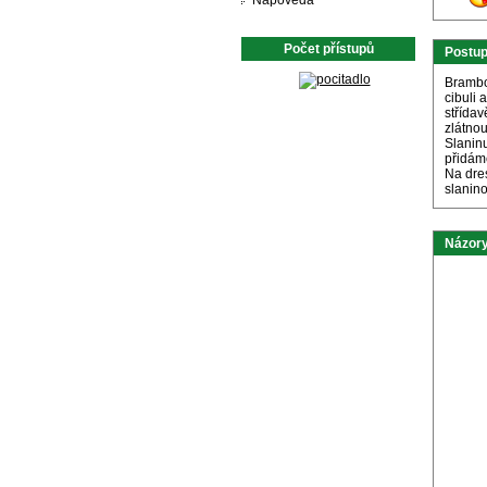
Nápověda
Počet přístupů
Postu
Brambo
cibuli
střída
zlátno
Slaninu
přidám
Na dres
slanino
Názory