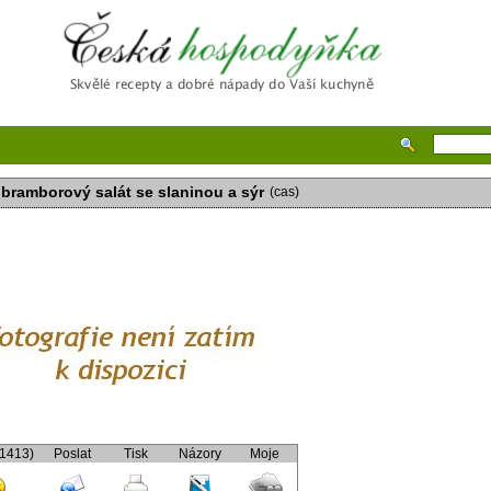
Česká hospodyňka
 bramborový salát se slaninou a sýr
(cas)
(1413)
Poslat
Tisk
Názory
Moje