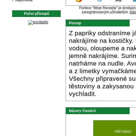
Nápověda
Funkce "Moje Recepty" je dostup
zaregistrovaným uživatelům.
Náp
Počet přístupů
Postup
Z papriky odstraníme j
nakrájíme na kostičky.
vodou, oloupeme a nakr
jemně nakrájíme. Surim
natrháme na nudle. Av
a z limetky vymačkáme
Všechny připravené su
těstoviny a zakysano
vychladit.
Názory čtenárů
Váš názor: