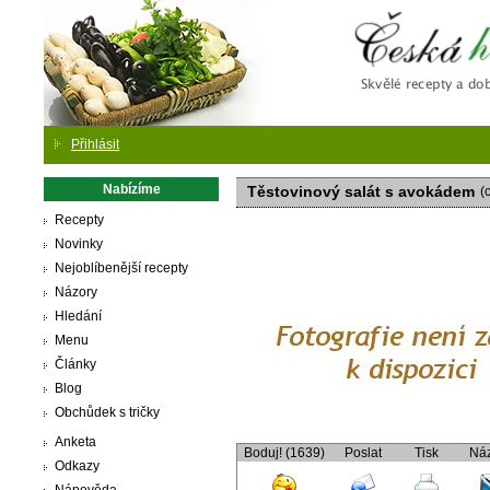
Česká
Přihlásit
Nabízíme
Těstovinový salát s avokádem
(
Recepty
Novinky
Nejoblíbenější recepty
Názory
Hledání
Menu
Články
Blog
Obchůdek s tričky
Anketa
Boduj! (1639)
Poslat
Tisk
Ná
Odkazy