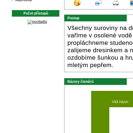
Nápověda
Počet přístupů
Postup
Všechny suroviny na d
vaříme v osolené vodě 
propláchneme studeno
zalijeme dresinkem a 
ozdobíme šunkou a hr
mletým pepřem.
Názory čtenárů
Váš názor: