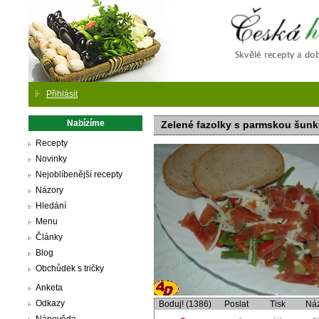
Česká
Přihlásit
Nabízíme
Zelené fazolky s parmskou šun
Recepty
Novinky
Nejoblíbenější recepty
Názory
Hledání
Menu
Články
Blog
Obchůdek s tričky
Anketa
Odkazy
Boduj! (1386)
Poslat
Tisk
Ná