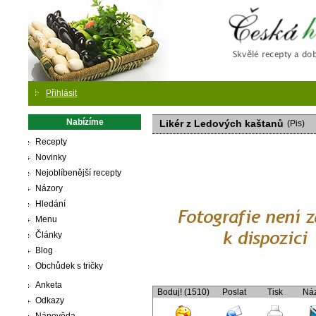
Česká
Přihlásit
Nabízíme
Likér z Ledových kaštanů
(Pis)
Recepty
Novinky
Nejoblíbenější recepty
Názory
Hledání
Menu
Články
Blog
Obchůdek s tričky
Anketa
Boduj! (1510)
Poslat
Tisk
Ná
Odkazy