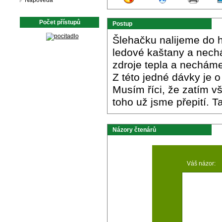
Nápověda
Počet přístupů
Postup
Šlehačku nalijeme do 
ledové kaštany a nec
zdroje tepla a nechám
Z této jedné dávky je o 
Musím říci, že zatím v
toho už jsme přepití. 
Názory čtenárů
Váš názor: