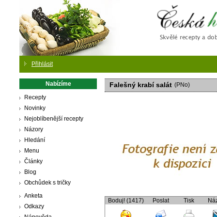
Česká
Přihlásit
Nabízíme
Falešný krabí salát
(PNo)
Recepty
Novinky
Nejoblíbenější recepty
Názory
Hledání
Menu
Články
Blog
Obchůdek s tričky
Anketa
Boduj! (1417)
Poslat
Tisk
Ná
Odkazy