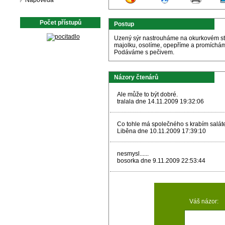
Nápověda
Počet přístupů
Postup
Uzený sýr nastrouháme na okurkovém stru
majolku, osolíme, opepříme a promíchá
Podáváme s pečivem.
Názory čtenárů
Ale může to být dobré.
tralala dne 14.11.2009 19:32:06
Co tohle má společného s krabím saláte
Liběna dne 10.11.2009 17:39:10
nesmysl......
bosorka dne 9.11.2009 22:53:44
Váš názor: