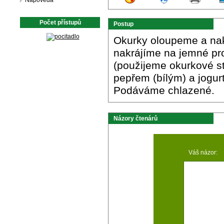
Nápověda
Počet přístupů
Postup
Okurky oloupeme a nakr
nakrájíme na jemné pr
(použijeme okurkové s
pepřem (bílým) a jogu
Podáváme chlazené.
Názory čtenárů
Váš názor: