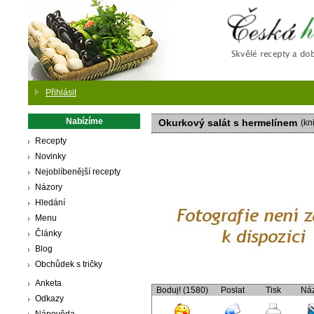
Česká
Přihlásit
Nabízíme
Okurkový salát s hermelínem
(kn
Recepty
Novinky
Nejoblíbenější recepty
Názory
Hledání
Menu
Články
Blog
Obchůdek s tričky
Anketa
Boduj! (1580)
Poslat
Tisk
Ná
Odkazy