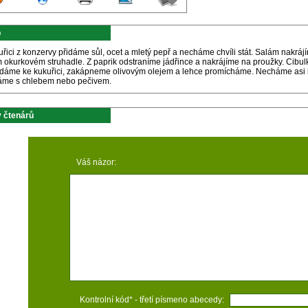
p
řici z konzervy přidáme sůl, ocet a mletý pepř a necháme chvíli stát. Salám nakrá
 okurkovém struhadle. Z paprik odstraníme jádřince a nakrájíme na proužky. Cibulk
idáme ke kukuřici, zakápneme olivovým olejem a lehce promícháme. Necháme asi h
me s chlebem nebo pečivem.
 čtenárů
Váš názor:
Kontrolní kód* - třetí písmeno abecedy: