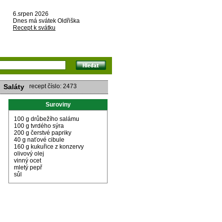
6.srpen 2026
Dnes má svátek Oldřiška
Recept k svátku
Saláty
recept číslo: 2473
Suroviny
100 g drůbežího salámu
100 g tvrdého sýra
200 g čerstvé papriky
40 g naťové cibule
160 g kukuřice z konzervy
olivový olej
vinný ocet
mletý pepř
sůl