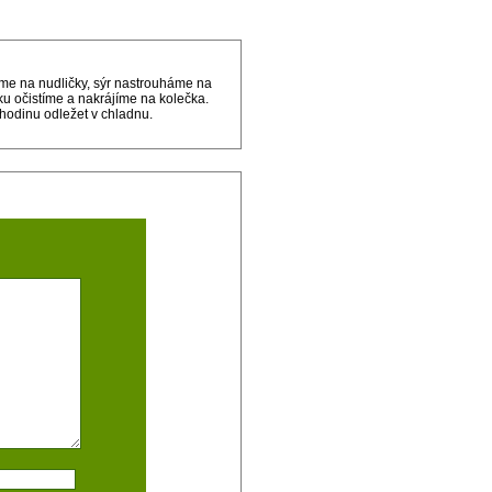
jíme na nudličky, sýr nastrouháme na
u očistíme a nakrájíme na kolečka.
odinu odležet v chladnu.