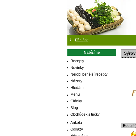
Přihlásit
Nabízíme
Sýrov
Recepty
Novinky
Nejoblíbenější recepty
Názory
Hledání
Menu
Články
Blog
Obchůdek s tričky
Anketa
Boduj! 
Odkazy