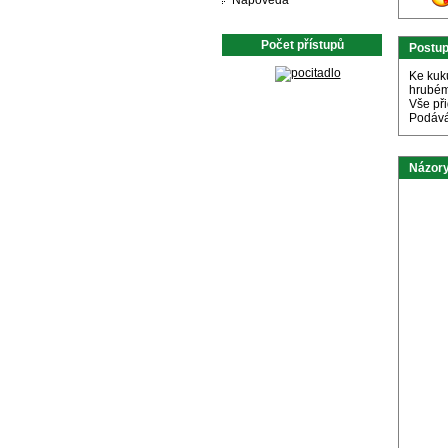
Nápověda
Počet přístupů
Postu
Ke kuku
hrubém
Vše př
Podává
Názory