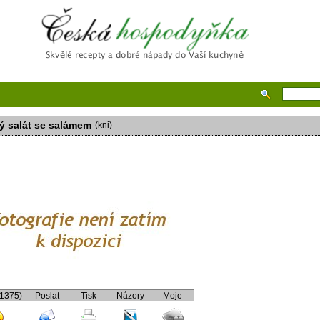
Česká hospodyňka
ý salát se salámem
(kni)
(1375)
Poslat
Tisk
Názory
Moje