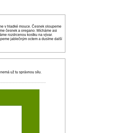
balíme v hladké mouce. Česnek oloupeme
dáme česnek a oregano. Mícháme asi
dáme rozdrcenou kostku na vývar.
kapeme jablečným octem a dusíme další
nemá už tu správnou sílu.