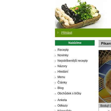
Přihlásit
Nabízíme
Pikant
Recepty
Novinky
Nejoblíbenější recepty
Názory
Hledání
Menu
Články
Blog
Obchůdek s tričky
Anketa
Odkazy
Boduj! 