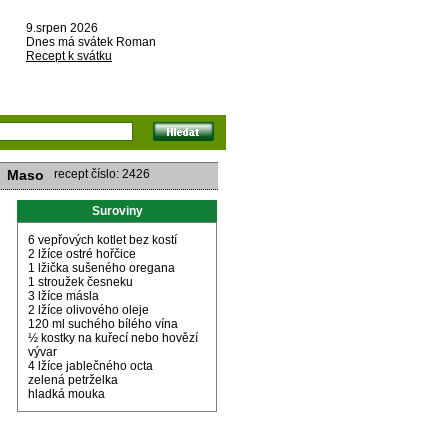
9.srpen 2026
Dnes má svátek Roman
Recept k svátku
Maso
recept číslo: 2426
Suroviny
6 vepřových kotlet bez kostí
2 lžíce ostré hořčice
1 lžička sušeného oregana
1 stroužek česneku
3 lžíce másla
2 lžíce olivového oleje
120 ml suchého bílého vína
½ kostky na kuřecí nebo hovězí
vývar
4 lžíce jablečného octa
zelená petrželka
hladká mouka