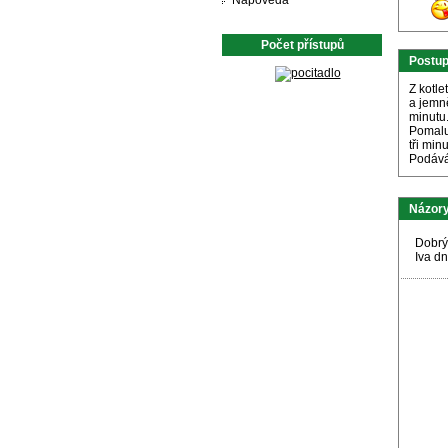
Nápověda
Počet přístupů
Postu
Z kotle
a jemn
minutu
Pomalu
tři minu
Podává
Názory
Dobrý
Iva d