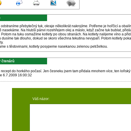
p
t odstraníme přebytečný tuk, okraje několikrát nakrojíme. Potřeme je hořčicí a o
ě nasekáme. Na hlubší pánvi rozehřejem olej a máslo, když začne tuk bublat, při
. Potom na tuku osmažíme kotlety po obou stranách. Na kotlety nalijeme víno a při
 dusíme tak dlouho, dokud se skoro všechna tekutina nevypaří. Potom kotlety po
ty.
me s těstovinami, kotlety posypeme nasekanou zelenou petrželkou.
 čtenárů
 recept do horkého počasí. Jen česneku jsem tam přidala mnohem více, ten loňský 
ne 6.7.2009 16:00:32
Váš názor: