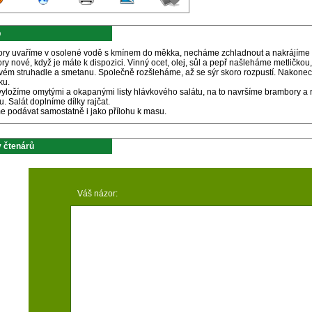
p
ry uvaříme v osolené vodě s kmínem do měkka, necháme zchladnout a nakrájíme na 
y nové, když je máte k dispozici. Vinný ocet, olej, sůl a pepř našleháme metličko
vém struhadle a smetanu. Společně rozšleháme, až se sýr skoro rozpustí. Nakon
ku.
vyložíme omytými a okapanými listy hlávkového salátu, na to navršíme brambory a
u. Salát doplníme dílky rajčat.
 podávat samostatně i jako přílohu k masu.
 čtenárů
Váš názor: