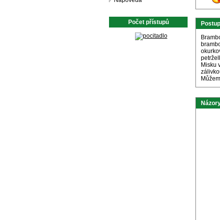
Nápověda
Počet přístupů
Postu
Brambo
brambor
okurko
petržel
Misku 
zálivko
Můžeme
Názory