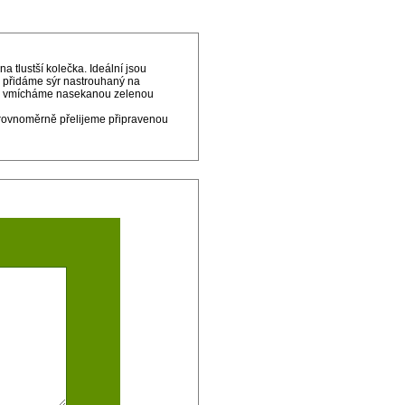
tlustší kolečka. Ideální jsou
u, přidáme sýr nastrouhaný na
ec vmícháme nasekanou zelenou
 rovnoměrně přelijeme připravenou