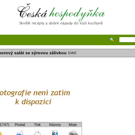
Česká hospodyňka
orový salát se sýrovou zálivkou
(cas)
(1747)
Poslat
Tisk
Názory
Moje