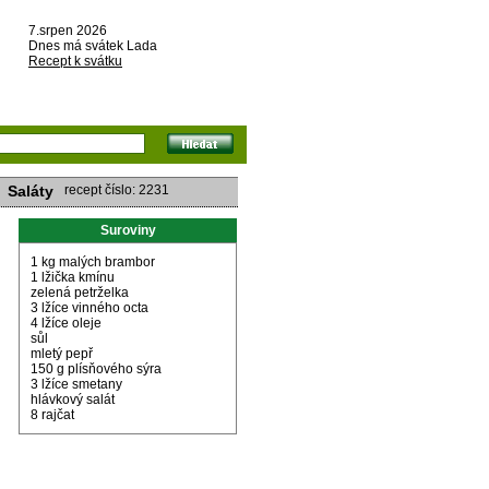
7.srpen 2026
Dnes má svátek Lada
Recept k svátku
Saláty
recept číslo: 2231
Suroviny
1 kg malých brambor
1 lžička kmínu
zelená petrželka
3 lžíce vinného octa
4 lžíce oleje
sůl
mletý pepř
150 g plísňového sýra
3 lžíce smetany
hlávkový salát
8 rajčat