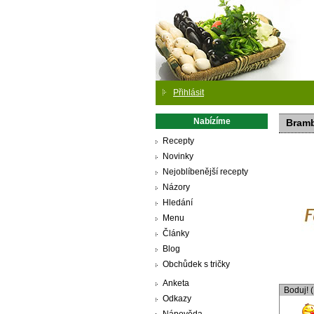
Přihlásit
Nabízíme
Bramb
Recepty
Novinky
Nejoblíbenější recepty
Názory
Hledání
Menu
Články
Blog
Obchůdek s tričky
Anketa
Boduj! 
Odkazy