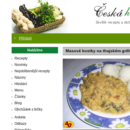
Česká
Přihlásit
Nabízíme
Masové kostky na thajském grill
Recepty
Novinky
Nejoblíbenější recepty
Názory
Hledání
Menu
Články
Blog
Obchůdek s tričky
Anketa
Odkazy