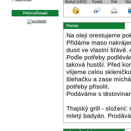
Nápověda
Boduj! (1832)
Poslat
Tisk
Ná
Počet přístupů
Postup
Na oleji orestujeme po
Přidáme maso nakrájené
dusit ve vlastní šťávě.
Podle potřeby podlévám
taková hustší. Před k
vlijeme celou sklenič
šlehačku a zase mích
potřeby přisolit.
Podáváme s těstovinam
Thajský grill - složení:
mletý badyán. Prodává 