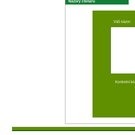
Názory čtenárů
Váš názor:
Kontrolní kó