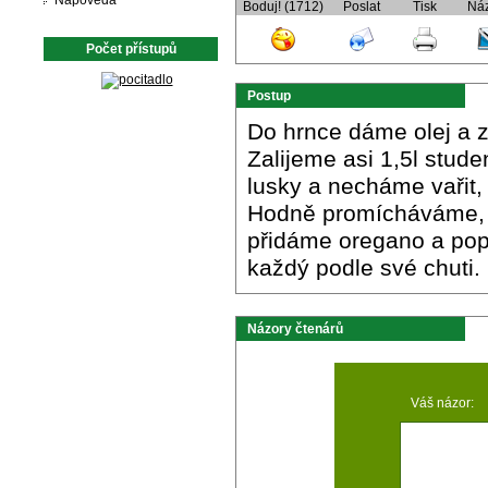
Nápověda
Boduj! (1712)
Poslat
Tisk
Ná
Počet přístupů
Postup
Do hrnce dáme olej a 
Zalijeme asi 1,5l stud
lusky a necháme vařit,
Hodně promícháváme, a
přidáme oregano a popř
každý podle své chuti.
Názory čtenárů
Váš názor: