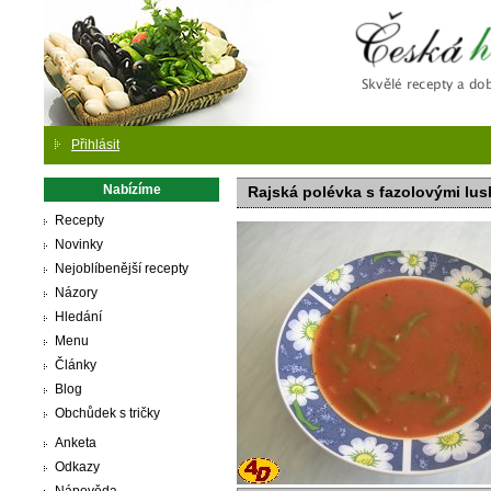
Česká
Přihlásit
Nabízíme
Rajská polévka s fazolovými lus
Recepty
Novinky
Nejoblíbenější recepty
Názory
Hledání
Menu
Články
Blog
Obchůdek s tričky
Anketa
Odkazy