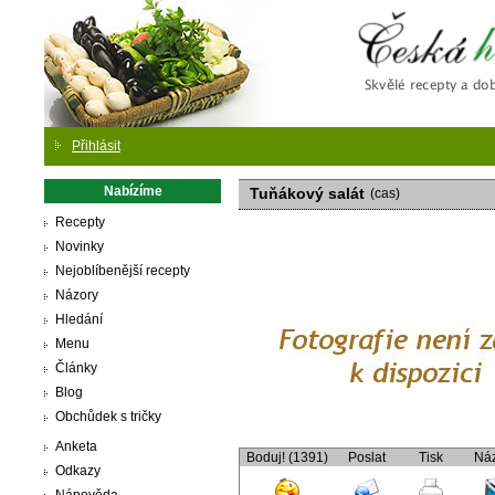
Česká
Přihlásit
Nabízíme
Tuňákový salát
(cas)
Recepty
Novinky
Nejoblíbenější recepty
Názory
Hledání
Menu
Články
Blog
Obchůdek s tričky
Anketa
Boduj! (1391)
Poslat
Tisk
Ná
Odkazy