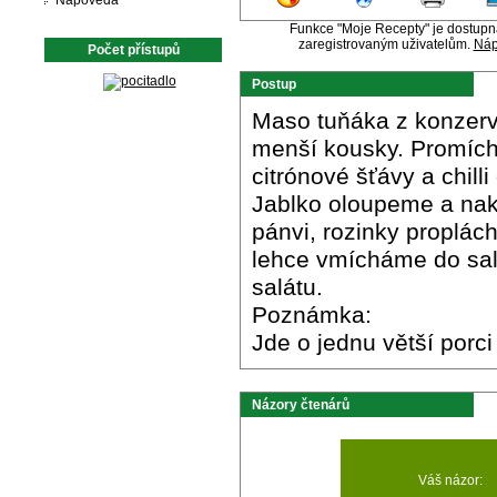
Nápověda
Funkce "Moje Recepty" je dostup
zaregistrovaným uživatelům.
Náp
Počet přístupů
Postup
Maso tuňáka z konzervy
menší kousky. Promíc
citrónové šťávy a chil
Jablko oloupeme a nakr
pánvi, rozinky proplá
lehce vmícháme do salá
salátu.
Poznámka:
Jde o jednu větší porci
Názory čtenárů
Váš názor: