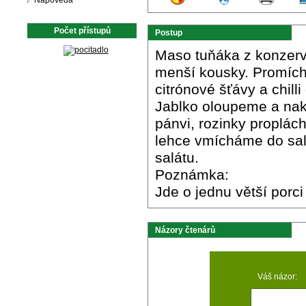
Nápověda
Počet přístupů
Postup
Maso tuňáka z konzervy
menší kousky. Promíc
citrónové šťávy a chil
Jablko oloupeme a nakr
pánvi, rozinky proplá
lehce vmícháme do salá
salátu.
Poznámka:
Jde o jednu větší porci
Názory čtenárů
Váš názor: