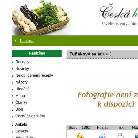
Česká
Přihlásit
Nabízíme
Tuňákový salát
(cas)
Recepty
Novinky
Nejoblíbenější recepty
Názory
Hledání
Menu
Články
Blog
Obchůdek s tričky
Anketa
Boduj! (1391)
Poslat
Tisk
Ná
Odkazy