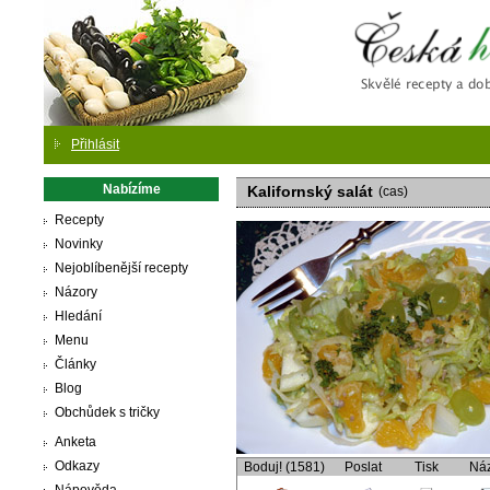
Česká
Přihlásit
Nabízíme
Kalifornský salát
(cas)
Recepty
Novinky
Nejoblíbenější recepty
Názory
Hledání
Menu
Články
Blog
Obchůdek s tričky
Anketa
Odkazy
Boduj! (1581)
Poslat
Tisk
Ná