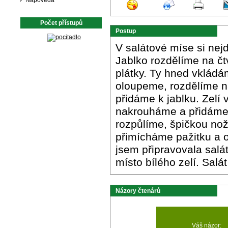
Nápověda
Počet přístupů
Postup
V salátové míse si nej
Jablko rozdělíme na čt
plátky. Ty hned vklád
oloupeme, rozdělíme na
přidáme k jablku. Zelí
nakrouháme a přidáme 
rozpůlíme, špičkou no
přimícháme pažitku a
jsem připravovala salát
místo bílého zelí. Salá
Názory čtenárů
Váš názor: