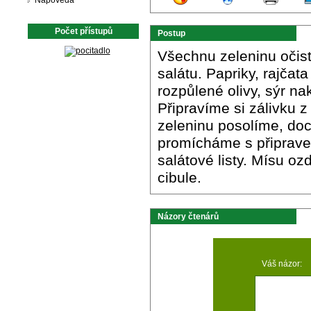
Nápověda
Počet přístupů
Postup
Všechnu zeleninu očis
salátu. Papriky, rajčat
rozpůlené olivy, sýr n
Připravíme si zálivku z
zeleninu posolíme, d
promícháme s připrave
salátové listy. Mísu oz
cibule.
Názory čtenárů
Váš názor: