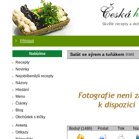
Česká
Přihlásit
Nabízíme
Salát se sýrem a tuňákem
(cas)
Recepty
Novinky
Nejoblíbenější recepty
Názory
Hledání
Menu
Články
Blog
Obchůdek s tričky
Anketa
Boduj! (1486)
Poslat
Tisk
Ná
Odkazy