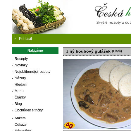
Česká
Přihlásit
Nabízíme
Jiný houbový gulášek
(Ham)
Recepty
Novinky
Nejoblíbenější recepty
Názory
Hledání
Menu
Články
Blog
Obchůdek s tričky
Anketa
Odkazy