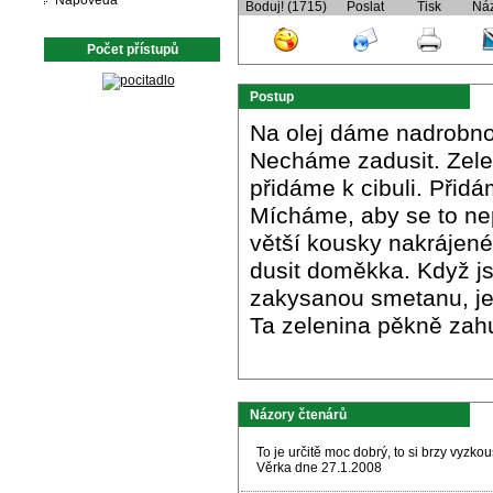
Nápověda
Boduj! (1715)
Poslat
Tisk
Ná
Počet přístupů
Postup
Na olej dáme nadrobno 
Necháme zadusit. Zele
přidáme k cibuli. Přid
Mícháme, aby se to ne
větší kousky nakrájen
dusit doměkka. Když 
zakysanou smetanu, je
Ta zelenina pěkně zah
Názory čtenárů
To je určitě moc dobrý, to si brzy vyzko
Věrka dne 27.1.2008