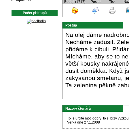
Nápověda
Boduj! (1717)
Poslat
Tisk
Ná
Počet přístupů
Postup
Na olej dáme nadrobno 
Necháme zadusit. Zele
přidáme k cibuli. Přid
Mícháme, aby se to ne
větší kousky nakrájen
dusit doměkka. Když 
zakysanou smetanu, je
Ta zelenina pěkně zah
Názory čtenárů
To je určitě moc dobrý, to si brzy vyzko
Věrka dne 27.1.2008