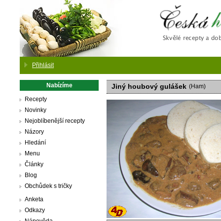
Česká
Přihlásit
Nabízíme
Jiný houbový gulášek
(Ham)
Recepty
Novinky
Nejoblíbenější recepty
Názory
Hledání
Menu
Články
Blog
Obchůdek s tričky
Anketa
Odkazy