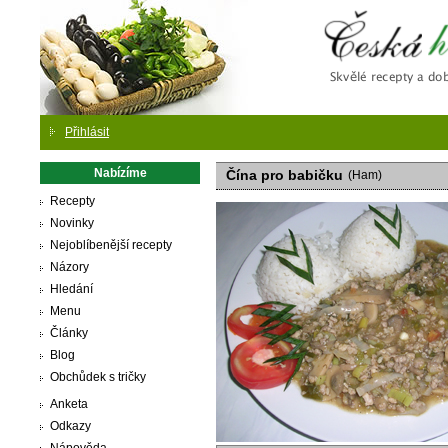
Česká
Přihlásit
Nabízíme
Čína pro babičku
(Ham)
Recepty
Novinky
Nejoblíbenější recepty
Názory
Hledání
Menu
Články
Blog
Obchůdek s tričky
Anketa
Odkazy