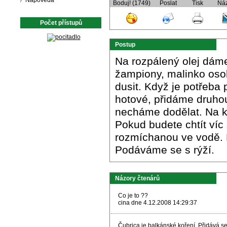
Nápověda
Boduj! (1749)
Poslat
Tisk
Ná
Počet přístupů
Postup
Na rozpálený olej dám
žampiony, malinko oso
dusit. Když je potřeba
hotové, přidáme druhou
necháme dodělat. Na k
Pokud budete chtít víc
rozmíchanou ve vodě. N
Podáváme se s rýží.
Názory čtenárů
Co je to ??
cina dne 4.12.2008 14:29:37
Čubrica je balkánské koření. Přidává se