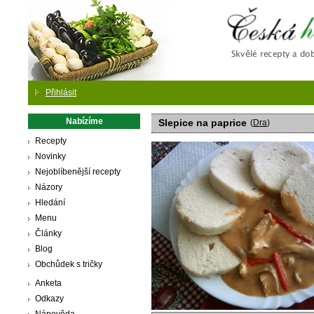
Česká
Přihlásit
Nabízíme
Slepice na paprice
(
Dra
)
Recepty
Novinky
Nejoblíbenější recepty
Názory
Hledání
Menu
Články
Blog
Obchůdek s tričky
Anketa
Odkazy