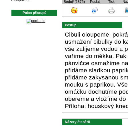
Nápověda
Boduj! (1875)
Poslat
Tisk
Ná
Počet přístupů
Postup
Cibuli oloupeme, pokrá
usmažení cibulky do ka
vše zalijeme vodou a př
vaříme do měkka. Pak 
pánvičce osmažíme na
přidáme sladkou papri
přidáme zakysanou sm
mouku s paprikou. Vše
omáčku dochutíme pod
obereme a vložíme do
Příloha: houskový knedl
Názory čtenárů