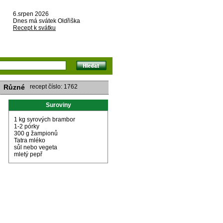
6.srpen 2026
Dnes má svátek Oldřiška
Recept k svátku
Různé
recept číslo: 1762
Suroviny
1 kg syrových brambor
1-2 pórky
300 g žampionů
Tatra mléko
sůl nebo vegeta
mletý pepř