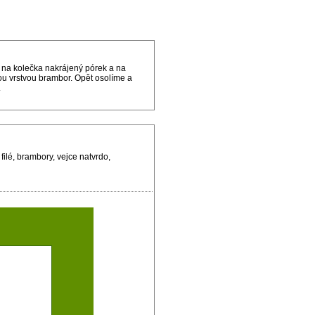
na kolečka nakrájený pórek a na
u vrstvou brambor. Opět osolíme a
.
ilé, brambory, vejce natvrdo,