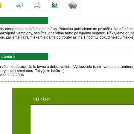
p
ry oloupeme a nakrájíme na plátky. Polovinu poklademe do pekáčku. Na ně dáme 
 nakrájené ?ampiony, osolíme, opepříme nebo posypeme vegetou. Přikryjeme druho
me. Zalijeme Tatra mlékem a dáme do trouby asi na 1 hodinu, dokud nejsou měkké
 čtenárů
všem doporučit. Je to levná a dobrá večeře. Vyskoušela jsem i variantu brambory, f
ry a zalít smetanou. Taky je to bašta :-)
 dne 23.2.2006
Váš názor: