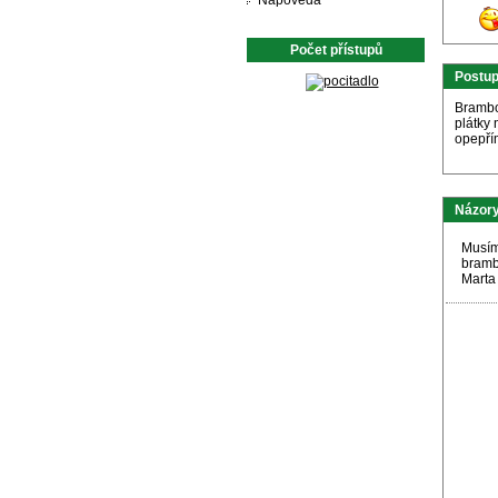
Nápověda
Počet přístupů
Postu
Brambo
plátky
opepří
Názory
Musím 
brambo
Marta