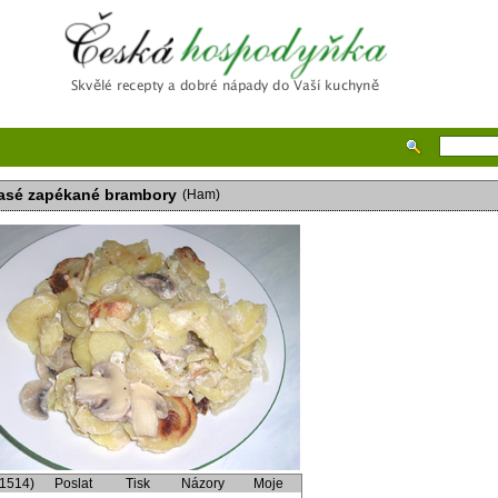
Česká hospodyňka
sé zapékané brambory
(Ham)
(1514)
Poslat
Tisk
Názory
Moje