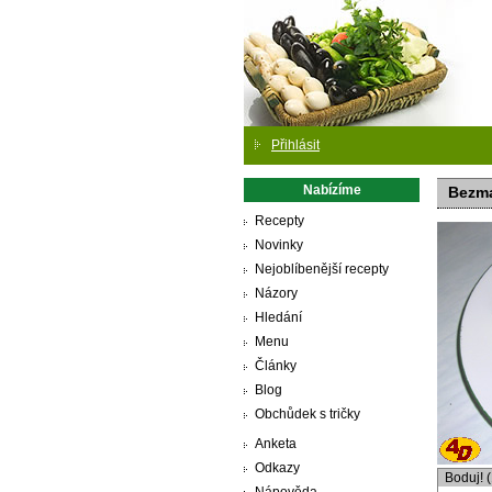
Přihlásit
Nabízíme
Bezma
Recepty
Novinky
Nejoblíbenější recepty
Názory
Hledání
Menu
Články
Blog
Obchůdek s tričky
Anketa
Odkazy
Boduj! 