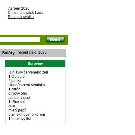
7.srpen 2026
Dnes má svátek Lada
Recept k svátku
Saláty
recept číslo: 1695
Suroviny
½ hlávky červeného zelí
1-2 cibule
2 jablka
slunečnicová semínka
1 citrón
olivový olej
jablečný ocet
1 lžíce soli
cukr
mletý pepř
5 zrnek nového koření
1 bobkový list