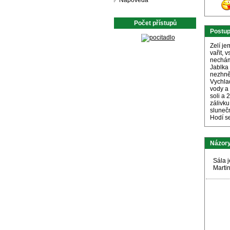
Nápověda
Počet přístupů
Postu
Zelí j
vařit, 
nechám
Jablka
nezhně
Vychlad
vody a 
soli a 
zálivku
sluneč
Hodí s
Názory
Sála 
Marti