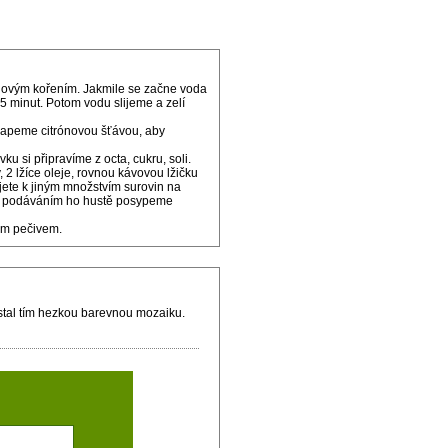
 novým kořením. Jakmile se začne voda
 5 minut. Potom vodu slijeme a zelí
okapeme citrónovou šťávou, aby
u si připravíme z octa, cukru, soli.
, 2 lžíce oleje, rovnou kávovou lžičku
ějete k jiným množstvím surovin na
Před podáváním ho hustě posypeme
ým pečivem.
ostal tím hezkou barevnou mozaiku.