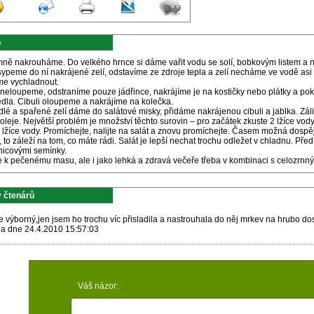
p
emně nakrouháme. Do velkého hrnce si dáme vařit vodu se solí, bobkovým listem a
vsypeme do ní nakrájené zelí, odstavíme ze zdroje tepla a zelí necháme ve vodě asi
e vychladnout.
 neloupeme, odstraníme pouze jádřince, nakrájíme je na kostičky nebo plátky a p
dla. Cibuli oloupeme a nakrájíme na kolečka.
lé a spařené zelí dáme do salátové misky, přidáme nakrájenou cibuli a jablka. Zálivk
oleje. Největší problém je množství těchto surovin – pro začátek zkuste 2 lžíce vody
2 lžíce vody. Promíchejte, nalijte na salát a znovu promíchejte. Časem možná dosp
, to záleží na tom, co máte rádi. Salát je lepší nechat trochu odležet v chladnu. 
nicovými semínky.
e k pečenému masu, ale i jako lehká a zdravá večeře třeba v kombinaci s celozrnn
 čtenárů
je výborný,jen jsem ho trochu víc přisladila a nastrouhala do něj mrkev na hrubo d
na dne 24.4.2010 15:57:03
Váš názor: