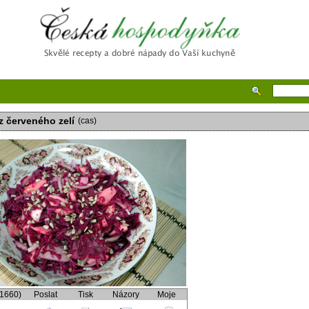
Česká hospodyňka
 z červeného zelí
(cas)
(1660)
Poslat
Tisk
Názory
Moje