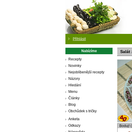
Přihlásit
Nabízíme
Salát
Recepty
Novinky
Nejoblíbenější recepty
Názory
Hledání
Menu
Články
Blog
Obchůdek s tričky
Anketa
Odkazy
Boduj! 