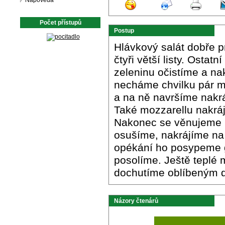
Nápověda
Počet přístupů
Postup
Hlávkový salát dobře 
čtyři větší listy. Osta
zeleninu očistíme a na
necháme chvilku pár mi
a na ně navršíme nakr
Také mozzarellu nakrá
Nakonec se věnujeme 
osušíme, nakrájíme na
opékání ho posypeme g
posolíme. Ještě teplé 
dochutíme oblíbeným 
Názory čtenárů