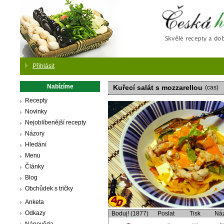
Česká
Přihlásit
Nabízíme
Kuřecí salát s mozzarellou
(cas)
Recepty
Novinky
Nejoblíbenější recepty
Názory
Hledání
Menu
Články
Blog
Obchůdek s tričky
Anketa
Odkazy
Boduj! (1877)
Poslat
Tisk
Ná