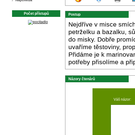
Nápověda
Počet přístupů
Postup
Nejdříve v misce smích
petrželku a bazalku, s
do misky. Dobře promí
uvaříme těstoviny, pr
Přidáme je k marinov
potřeby přisolíme a p
Názory čtenárů
Váš názor: