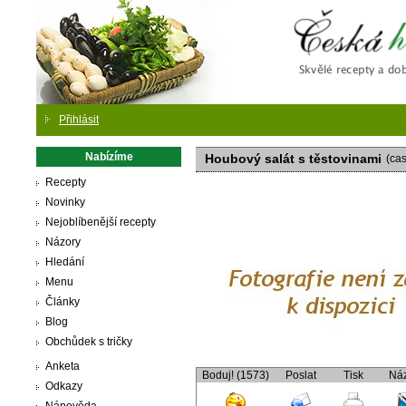
Česká
Přihlásit
Nabízíme
Houbový salát s těstovinami
(cas
Recepty
Novinky
Nejoblíbenější recepty
Názory
Hledání
Menu
Články
Blog
Obchůdek s tričky
Anketa
Boduj! (1573)
Poslat
Tisk
Ná
Odkazy