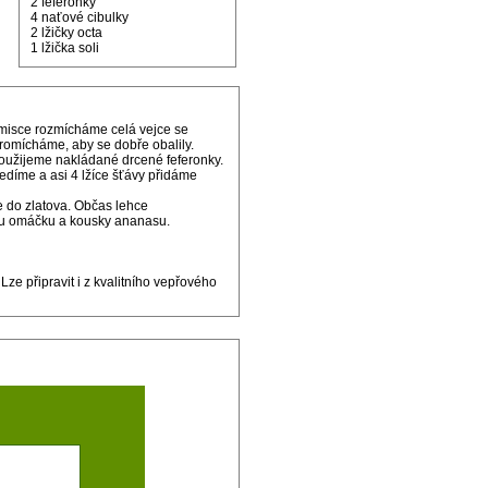
2 feferonky
4 naťové cibulky
2 lžičky octa
1 lžička soli
 misce rozmícháme celá vejce se
romícháme, aby se dobře obalily.
užijeme nakládané drcené feferonky.
díme a asi 4 lžíce šťávy přidáme
e do zlatova. Občas lehce
nou omáčku a kousky ananasu.
ze připravit i z kvalitního vepřového