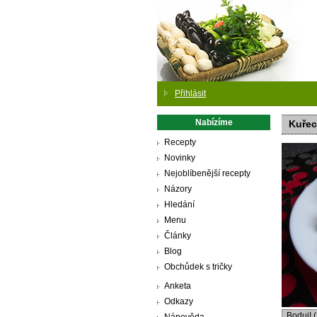
Přihlásit
Nabízíme
Kuřec
Recepty
Novinky
Nejoblíbenější recepty
Názory
Hledání
Menu
Články
Blog
Obchůdek s tričky
Anketa
Odkazy
Boduj! 