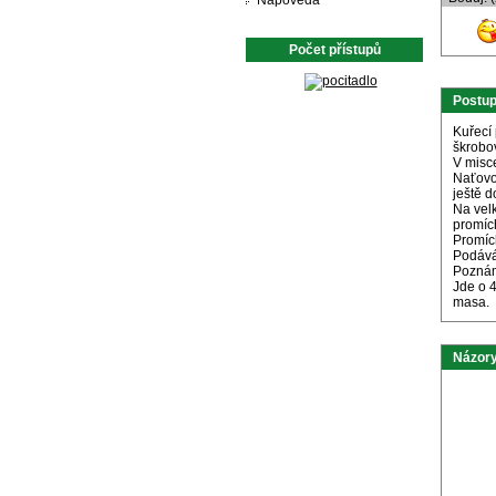
Nápověda
Počet přístupů
Postu
Kuřecí
škrobo
V misc
Naťovo
ještě 
Na velk
promíc
Promíc
Podává
Pozná
Jde o 4
masa.
Názory