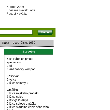
7.srpen 2026
Dnes má svátek Lada
Recept k svátku
Čína
recept číslo: 1659
Suroviny
4 ks kuřecích prsou
špetka soli
olej
1 ananasový kompot
Těstíčko:
2 vejce
2 lžíce solamylu
Omáčka:
3 lžíce rajského protlaku
3 lžíce cukru
2 lžičky solamylu
2 lžíce sojové omáčky
2 lžíce sladšího červeného vína