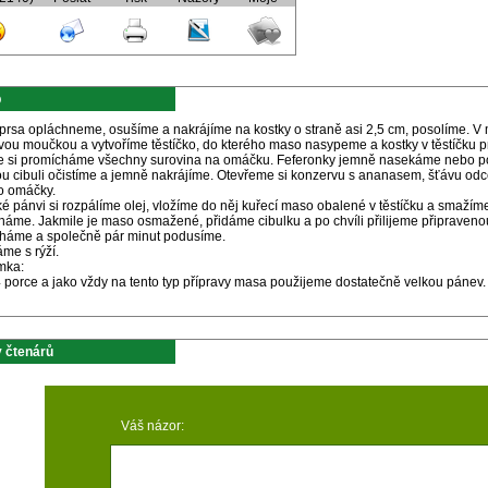
p
 prsa opláchneme, osušíme a nakrájíme na kostky o straně asi 2,5 cm, posolíme. V
vou moučkou a vytvoříme těstíčko, do kterého maso nasypeme a kostky v těstíčku p
e si promícháme všechny surovina na omáčku. Feferonky jemně nasekáme nebo po
u cibuli očistíme a jemně nakrájíme. Otevřeme si konzervu s ananasem, šťávu odce
do omáčky.
é pánvi si rozpálíme olej, vložíme do něj kuřecí maso obalené v těstíčku a smažím
háme. Jakmile je maso osmažené, přidáme cibulku a po chvíli přilijeme připrave
háme a společně pár minut podusíme.
me s rýží.
mka:
 porce a jako vždy na tento typ přípravy masa použijeme dostatečně velkou pánev. L
 čtenárů
Váš názor: