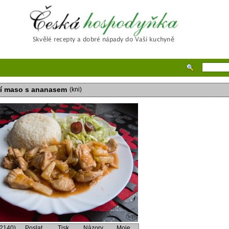
Česká hospodyňka
í maso s ananasem
(kni)
(2140)
Poslat
Tisk
Názory
Moje