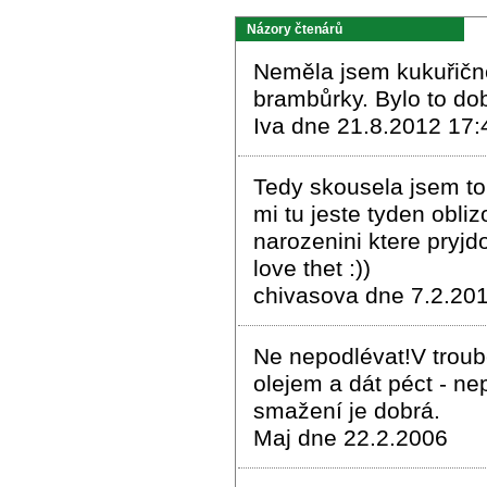
Názory čtenárů
Neměla jsem kukuřičné
brambůrky. Bylo to do
Iva dne 21.8.2012 17:
Tedy skousela jsem to
mi tu jeste tyden obliz
narozenini ktere pryjdo
love thet :))
chivasova dne 7.2.201
Ne nepodlévat!V troubě
olejem a dát péct - ne
smažení je dobrá.
Maj dne 22.2.2006