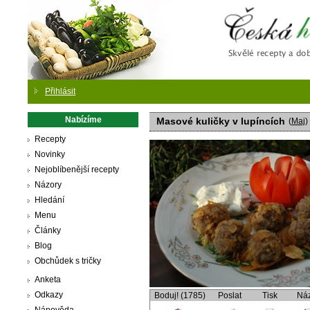
Česká
Přihlásit
Nabízíme
Masové kuličky v lupíncích
(
Maj
)
Recepty
Novinky
Nejoblíbenější recepty
Názory
Hledání
Menu
Články
Blog
Obchůdek s tričky
Anketa
Odkazy
Boduj! (1785)
Poslat
Tisk
Ná