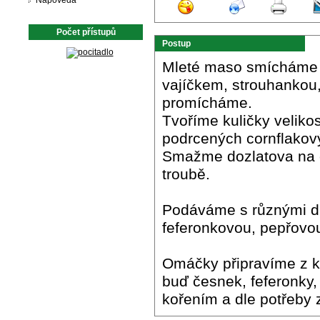
Nápověda
Počet přístupů
Postup
Mleté maso smícháme 
vajíčkem, strouhankou
promícháme.
Tvoříme kuličky veliko
podrcených cornflakový
Smažme dozlatova na 
troubě.
Podáváme s různými d
feferonkovou, pepřovou
Omáčky připravíme z ky
buď česnek, feferonky,
kořením a dle potřeby