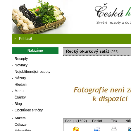
Česká
Přihlásit
Nabízíme
Řecký okurkový salát
(cas)
Recepty
Novinky
Nejoblíbenější recepty
Názory
Hledání
Menu
Články
Blog
Obchůdek s tričky
Anketa
Boduj! (1592)
Poslat
Tisk
Ná
Odkazy