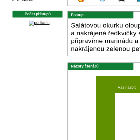
Nápověda
Počet přístupů
Postup
Salátovou okurku olo
a nakrájené ředkvičky a
připravíme marinádu a
nakrájenou zelenou pe
Názory čtenárů
Váš názor: