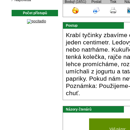
Nápověda
Boduj! (1651)
Poslat
Tisk
Ná
Počet přístupů
Postup
Krabí tyčinky zbavíme 
jeden centimetr. Ledov
nebo natrháme. Kukuři
tenká kolečka, rajče n
lehce promícháme, rozd
umíchali z jogurtu a ta
papriky. Pokud nám nev
Poznámka: Použijeme-li
chuť.
Názory čtenárů
Váš názor: