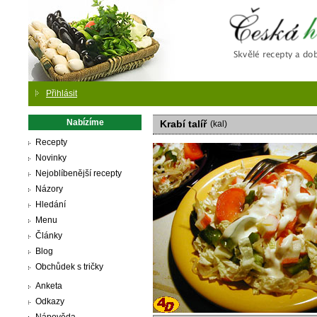
Česká
Přihlásit
Nabízíme
Krabí talíř
(kal)
Recepty
Novinky
Nejoblíbenější recepty
Názory
Hledání
Menu
Články
Blog
Obchůdek s tričky
Anketa
Odkazy