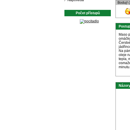
Nápověda
Boduj! 
Počet přístupů
Postu
Maso p
omáčky
Čerstvé
jádřin
Na pán
oleje 
tepla,
osmaže
minutu
Názory