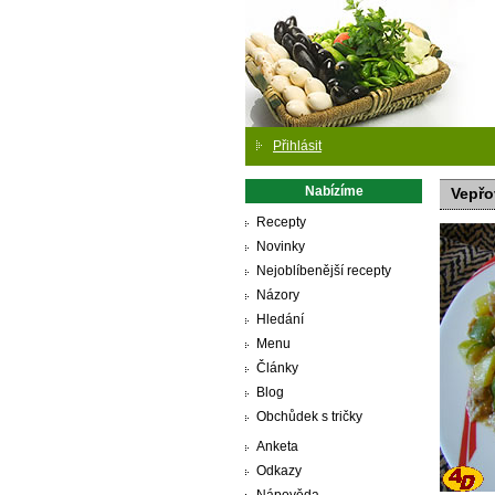
Přihlásit
Nabízíme
Vepřo
Recepty
Novinky
Nejoblíbenější recepty
Názory
Hledání
Menu
Články
Blog
Obchůdek s tričky
Anketa
Odkazy