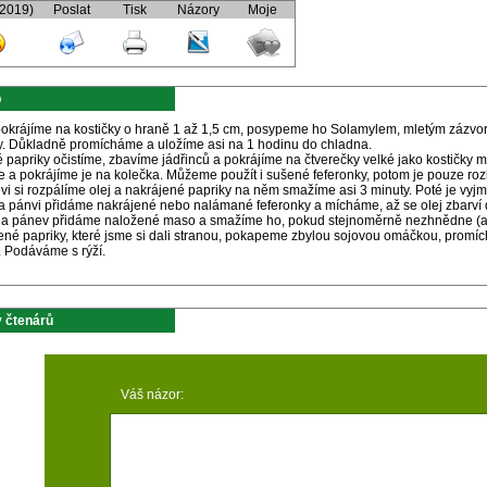
(2019)
Poslat
Tisk
Názory
Moje
p
okrájíme na kostičky o hraně 1 až 1,5 cm, posypeme ho Solamylem, mletým zázv
. Důkladně promícháme a uložíme asi na 1 hodinu do chladna.
 papriky očistíme, zbavíme jádřinců a pokrájíme na čtverečky velké jako kostičky 
ce a pokrájíme je na kolečka. Můžeme použít i sušené feferonky, potom je pouze r
vi si rozpálíme olej a nakrájené papriky na něm smažíme asi 3 minuty. Poté je vy
na pánvi přidáme nakrájené nebo nalámané feferonky a mícháme, až se olej zbarví 
 na pánev přidáme naložené maso a smažíme ho, pokud stejnoměrně nezhnědne (as
né papriky, které jsme si dali stranou, pokapeme zbylou sojovou omáčkou, promí
. Podáváme s rýží.
 čtenárů
Váš názor: