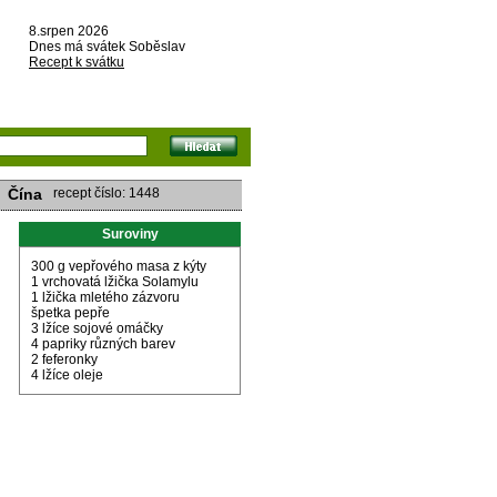
8.srpen 2026
Dnes má svátek Soběslav
Recept k svátku
Čína
recept číslo: 1448
Suroviny
300 g vepřového masa z kýty
1 vrchovatá lžička Solamylu
1 lžička mletého zázvoru
špetka pepře
3 lžíce sojové omáčky
4 papriky různých barev
2 feferonky
4 lžíce oleje