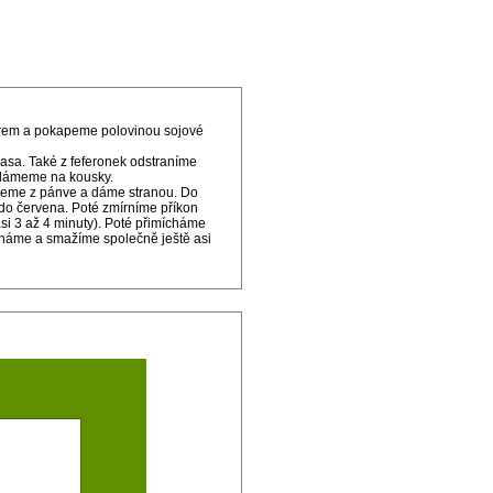
orem a pokapeme polovinou sojové
masa. Také z feferonek odstraníme
ozlámeme na kousky.
jmeme z pánve a dáme stranou. Do
do červena. Poté zmírníme příkon
i 3 až 4 minuty). Poté přimícháme
cháme a smažíme společně ještě asi