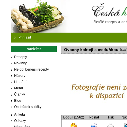
Česká
Přihlásit
Nabízíme
Ovocný koktejl s meduňkou
(cas
Recepty
Novinky
Nejoblíbenější recepty
Názory
Hledání
Menu
Články
Blog
Obchůdek s tričky
Anketa
Boduj! (1562)
Poslat
Tisk
Ná
Odkazy