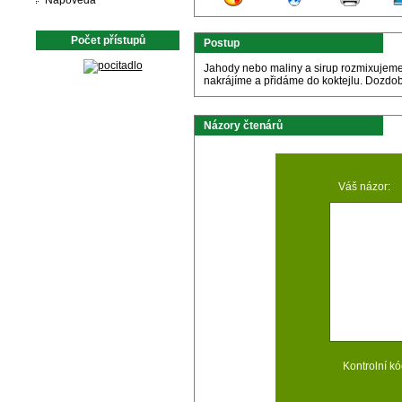
Nápověda
Počet přístupů
Postup
Jahody nebo maliny a sirup rozmixujeme
nakrájíme a přidáme do koktejlu. Dozd
Názory čtenárů
Váš názor:
Kontrolní kó