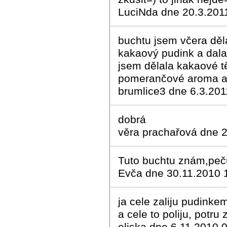
LuciNda dne 20.3.201
buchtu jsem včera děl
kakaový pudink a dala
jsem dělala kakaové t
pomerančové aroma a 
brumlice3 dne 6.3.201
dobrá
věra prachařová dne 2
Tuto buchtu znám,peču
Evča dne 30.11.2010 
ja cele zaliju pudinke
a cele to poliju, potr