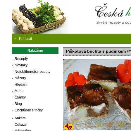
Česká
Přihlásit
Nabízíme
Piškotová buchta s pudinkem
(m
Recepty
Novinky
Nejoblíbenější recepty
Názory
Hledání
Menu
Články
Blog
Obchůdek s tričky
Anketa
Odkazy