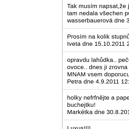
Tak musím napsat,že j
tam nedala všechen pu
wasserbauerová dne 3
Prosím na kolik stupn
Iveta dne 15.10.2011 
opravdu lahůdka.. peču
ovoce.. dnes ji zrovna
MNAM vsem doporucuji
Petra dne 4.9.2011 12
holky nefrfnějte a pa
buchejtku!
Markétka dne 30.8.20
Luxus!!!!