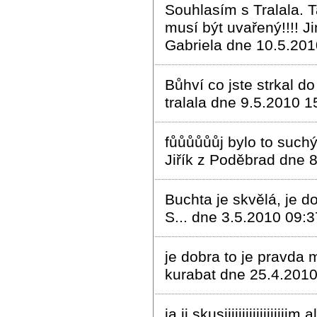
Souhlasím s Tralala. 
musí být uvařený!!!! 
Gabriela dne 10.5.201
Bůhví co jste strkal d
tralala dne 9.5.2010 1
fůůůůůůj bylo to suchý
Jiřík z Poděbrad dne 
Buchta je skvělá, je d
S... dne 3.5.2010 09:3
je dobra to je pravda 
kurabat dne 25.4.2010
ja ji skusiiiiiiiiiiiiii