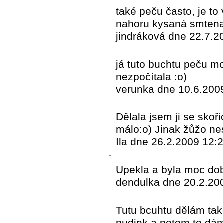
také peču často, je to
nahoru kysaná smten
jindráková dne 22.7.2
já tuto buchtu peču moc
nezpočítala :o)
verunka dne 10.6.200
Dělala jsem ji se sko
málo:o) Jinak žůžo ne
Ila dne 26.2.2009 12:
Upekla a byla moc dob
dendulka dne 20.2.20
Tutu bcuhtu dělám také
pudink a potom to dá