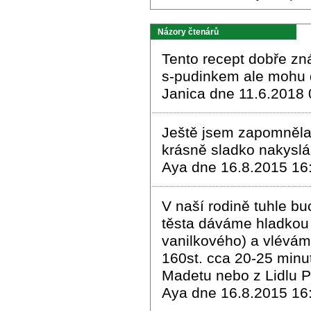
Názory čtenárů
Tento recept dobře zn
s-pudinkem ale mohu d
Janica dne 11.6.2018 
Ještě jsem zapomněla 
krásně sladko nakyslá
Aya dne 16.8.2015 16
V naší rodině tuhle bu
těsta dáváme hladkou m
vanilkového) a vlévám
160st. cca 20-25 minu
Madetu nebo z Lidlu Pil
Aya dne 16.8.2015 16