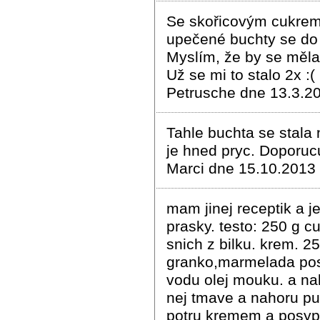
Se skořicovým cukrem 
upečené buchty se do 
Myslím, že by se měla
Už se mi to stalo 2x :(
Petrusche dne 13.3.2
Tahle buchta se stala 
je hned pryc. Doporucu
Marci dne 15.10.2013
mam jinej receptik a j
prasky. testo: 250 g c
snich z bilku. krem. 2
granko,marmelada post
vodu olej mouku. a nak
nej tmave a nahoru p
potru kremem a posy