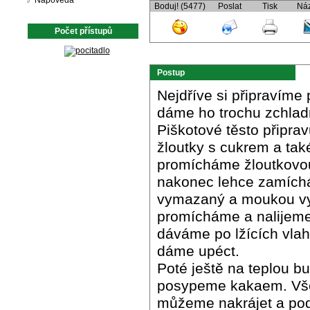
Nápověda
Boduj! (5477)
Poslat
Tisk
Ná
Počet přístupů
Postup
Nejdříve si připravíme
dáme ho trochu zchlad
Piškotové těsto připr
žloutky s cukrem a také
promícháme žloutkovou
nakonec lehce zamíchám
vymazaný a moukou vys
promícháme a nalijeme 
dáváme po lžících vlahý
dáme upéct.
Poté ještě na teplou 
posypeme kakaem. Vše
můžeme nakrájet a pod