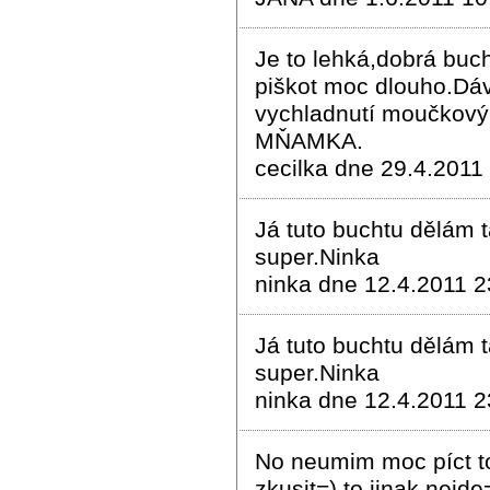
Je to lehká,dobrá buc
piškot moc dlouho.Dá
vychladnutí moučkový
MŇAMKA.
cecilka dne 29.4.2011
Já tuto buchtu dělám 
super.Ninka
ninka dne 12.4.2011 2
Já tuto buchtu dělám 
super.Ninka
ninka dne 12.4.2011 2
No neumim moc píct to 
zkusit=) to jinak nejd