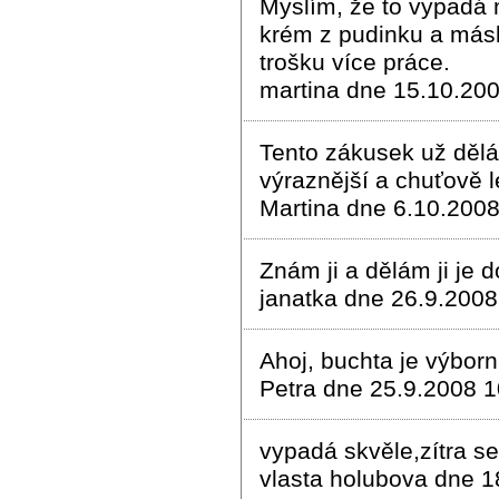
Myslím, že to vypadá
krém z pudinku a másl
trošku více práce.
martina dne 15.10.20
Tento zákusek už dělá
výraznější a chuťově 
Martina dne 6.10.2008
Znám ji a dělám ji je d
janatka dne 26.9.2008
Ahoj, buchta je výbor
Petra dne 25.9.2008 1
vypadá skvěle,zítra se
vlasta holubova dne 1