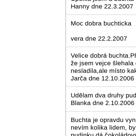
Hanny dne 22.3.2007
Moc dobra buchticka
vera dne 22.2.2007
Velice dobrá buchta.Př
že jsem vejce šlehal
nesladila,ale místo k
Jarča dne 12.10.2006
Udělam dva druhy pudin
Blanka dne 2.10.2006
Buchta je opravdu vyni
nevím kolika lidem, by
pudinku dá čokoládový