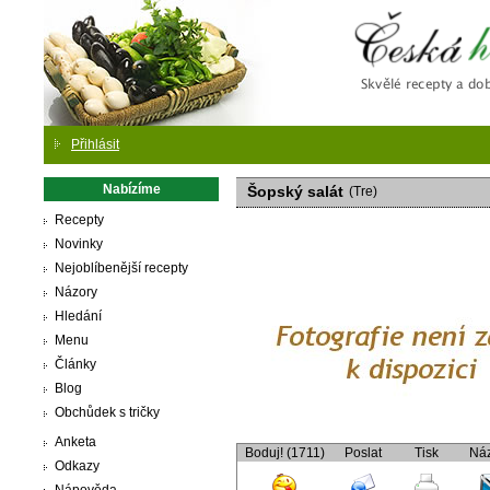
Česká
Přihlásit
Nabízíme
Šopský salát
(Tre)
Recepty
Novinky
Nejoblíbenější recepty
Názory
Hledání
Menu
Články
Blog
Obchůdek s tričky
Anketa
Boduj! (1711)
Poslat
Tisk
Ná
Odkazy