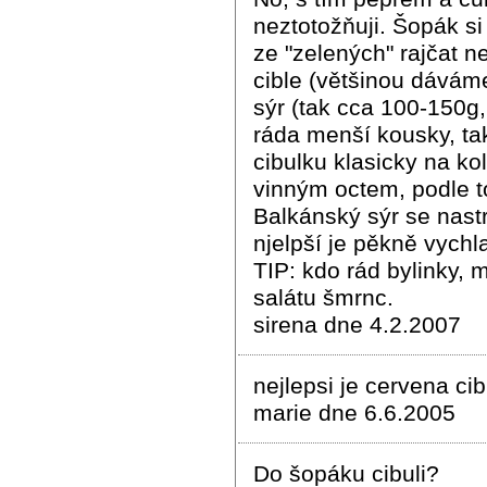
neztotožňuji. Šopák si
ze "zelených" rajčat n
cible (většinou dáváme
sýr (tak cca 100-150g,
ráda menší kousky, tak
cibulku klasicky na ko
vinným octem, podle to
Balkánský sýr se nast
njelpší je pěkně vych
TIP: kdo rád bylinky,
salátu šmrnc.
sirena dne 4.2.2007
nejlepsi je cervena cib
marie dne 6.6.2005
Do šopáku cibuli?