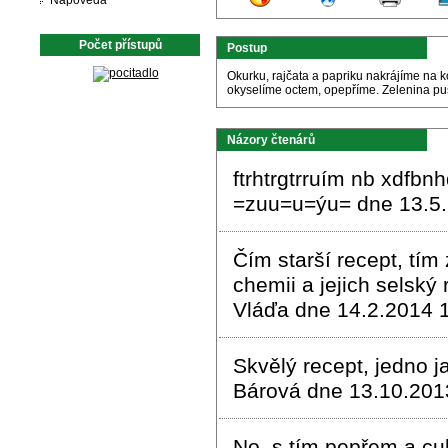
Nápověda
Počet přístupů
Postup
Okurku, rajčata a papriku nakrájíme na k
okyselíme octem, opepříme. Zelenina pu
Názory čtenárů
ftrhtrgtrruím nb xdfbn
=zuu=u=ýu= dne 13.5.
Čím starší recept, tím
chemii a jejich selský
Vláďa dne 14.2.2014 
Skvělý recept, jedno j
Bárová dne 13.10.201
No, s tím pepřem a cu