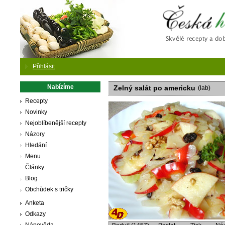
Česká
Přihlásit
Nabízíme
Zelný salát po americku
(lab)
Recepty
Novinky
Nejoblíbenější recepty
Názory
Hledání
Menu
Články
Blog
Obchůdek s tričky
Anketa
Odkazy