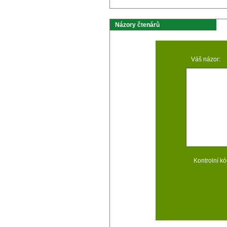
Názory čtenárů
Váš názor:
Kontrolní kó