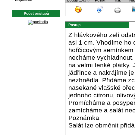
Nápověda
Boduj! (1457)
Poslat
Tisk
Ná
Počet přístupů
Postup
Z hlávkového zelí odst
asi 1 cm. Vhodíme ho d
hořčicovým semínkem a
necháme vychladnout. Z
na velmi tenké plátky.
jádřince a nakrájíme j
nezhnědla. Přidáme zch
nasekané vlašské ořec
jednoho citronu, olivov
Promícháme a posypeme
zamícháme a salát ne
Poznámka:
Salát lze obměnit přid